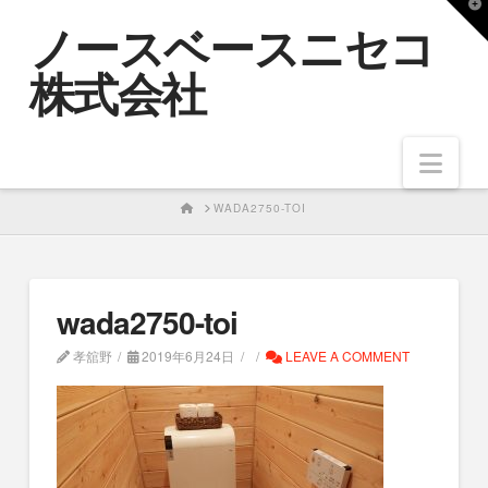
T
ノースベースニセコ
t
W
株式会社
Nav
HOME
WADA2750-TOI
wada2750-toi
孝舘野
2019年6月24日
LEAVE A COMMENT