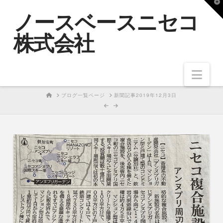
T
ノースベースニセコ
t
W
株式会社
Nav
HOME
ブログ一覧ページ
新聞記事2019年12月3日