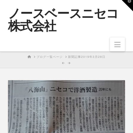
T
ノースベースニセコ
t
W
株式会社
Nav
HOME
ブログ一覧ページ
新聞記事2019年3月28日