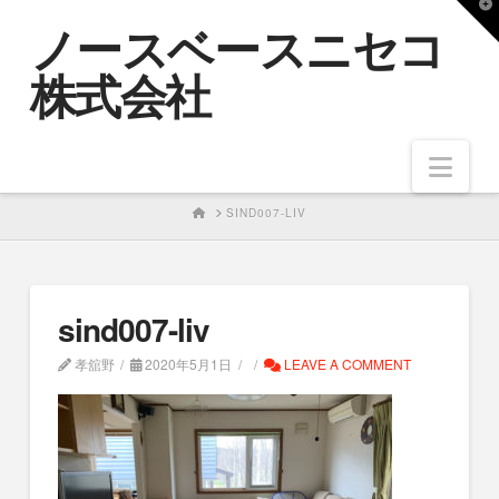
T
ノースベースニセコ
t
W
株式会社
Nav
HOME
SIND007-LIV
sind007-liv
孝舘野
2020年5月1日
LEAVE A COMMENT