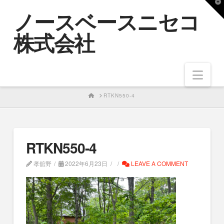
T
ノースベースニセコ
t
W
株式会社
Nav
HOME
RTKN550-4
RTKN550-4
孝舘野
2022年6月23日
LEAVE A COMMENT