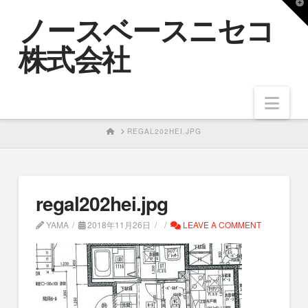
T
ノースベースニセコ
t
W
株式会社
Nav
HOME
REGAL202HEI.JPG
regal202hei.jpg
YAMA
2018年11月26日
LEAVE A COMMENT