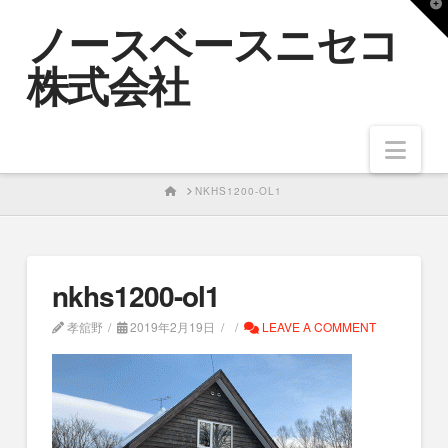
T
ノースベースニセコ
t
W
株式会社
Nav
HOME
NKHS1200-OL1
nkhs1200-ol1
孝舘野
2019年2月19日
LEAVE A COMMENT