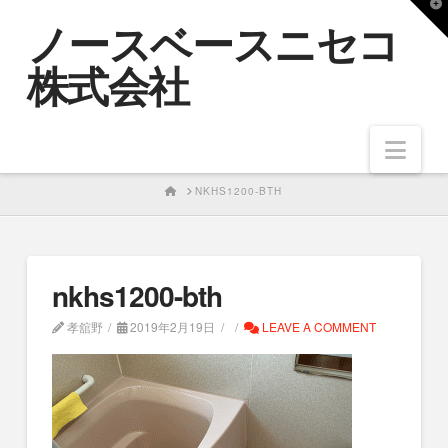
T
ノースベースニセコ
t
W
株式会社
Nav
HOME
NKHS1200-BTH
nkhs1200-bth
孝舘野
2019年2月19日
LEAVE A COMMENT