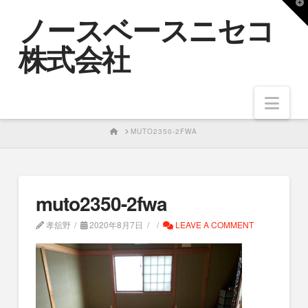
T
ノースベースニセコ
t
W
株式会社
Nav
HOME
MUTO2350-2FWA
muto2350-2fwa
孝舘野
2020年8月7日
LEAVE A COMMENT