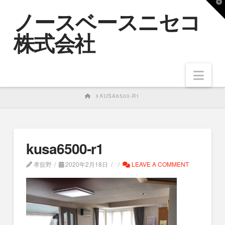
T
ノースベースニセコ
t
W
株式会社
Nav
HOME
KUSA6500-R1
kusa6500-r1
孝舘野
2020年2月18日
LEAVE A COMMENT