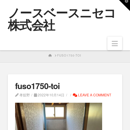
T
ノースベースニセコ
t
W
株式会社
Nav
HOME
FUSO1750-TOI
fuso1750-toi
孝舘野
2022年10月14日
LEAVE A COMMENT