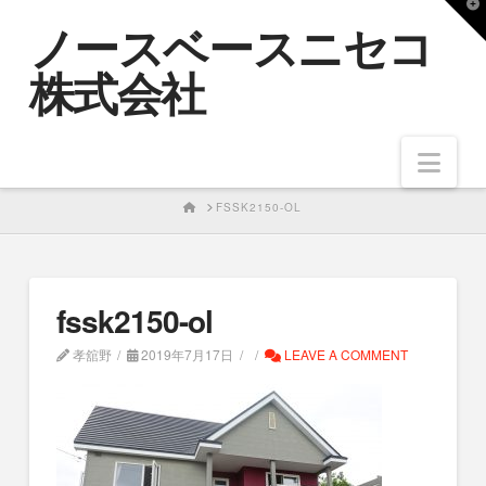
T
ノースベースニセコ
t
W
株式会社
Nav
HOME
FSSK2150-OL
fssk2150-ol
孝舘野
2019年7月17日
LEAVE A COMMENT