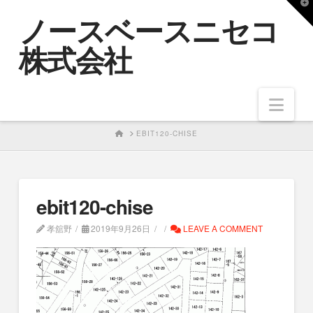
T
ノースベースニセコ
t
W
株式会社
Nav
HOME
EBIT120-CHISE
ebit120-chise
孝舘野
2019年9月26日
LEAVE A COMMENT