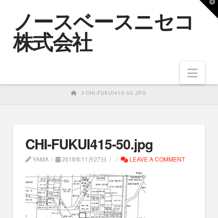
T
ノースベースニセコ
t
W
株式会社
Nav
HOME
CHI-FUKUI415-50.JPG
CHI-FUKUI415-50.jpg
YAMA
2018年11月27日
LEAVE A COMMENT