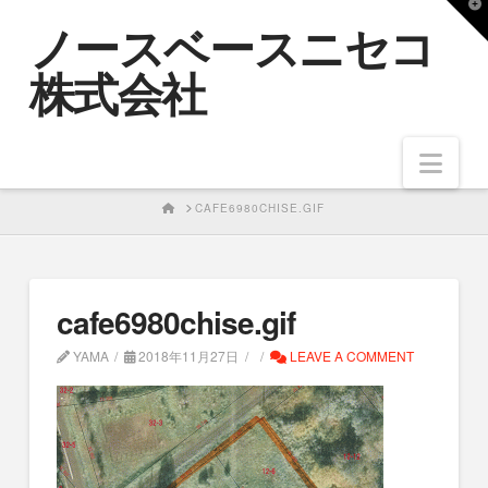
T
ノースベースニセコ
t
W
株式会社
Nav
HOME
CAFE6980CHISE.GIF
cafe6980chise.gif
YAMA
2018年11月27日
LEAVE A COMMENT