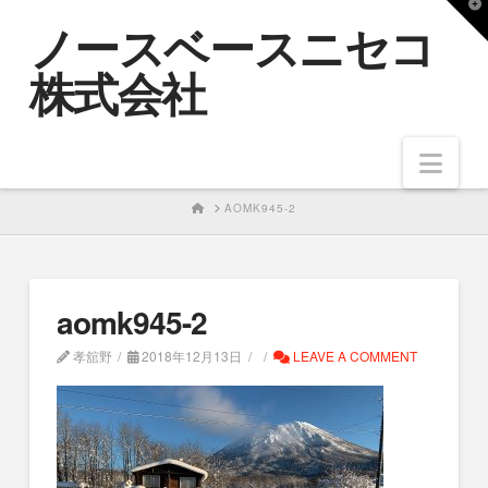
T
ノースベースニセコ
t
W
株式会社
Nav
HOME
AOMK945-2
aomk945-2
孝舘野
2018年12月13日
LEAVE A COMMENT