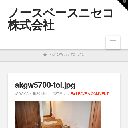
T
ノースベースニセコ
t
W
株式会社
Nav
HOME
AKGW5700-TOI.JPG
akgw5700-toi.jpg
YAMA
2018年11月27日
LEAVE A COMMENT